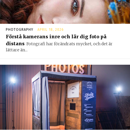
PHOTOGRAPHY
APRIL 18, 2026
Förstå kamerans inre och lär dig foto på
distans
Fotografi har förändrats mycket, och det är
lättare än...